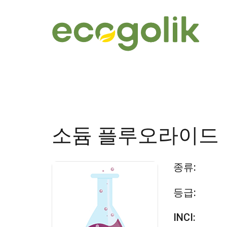
소듐 플루오라이드
종류:
등급:
INCI: