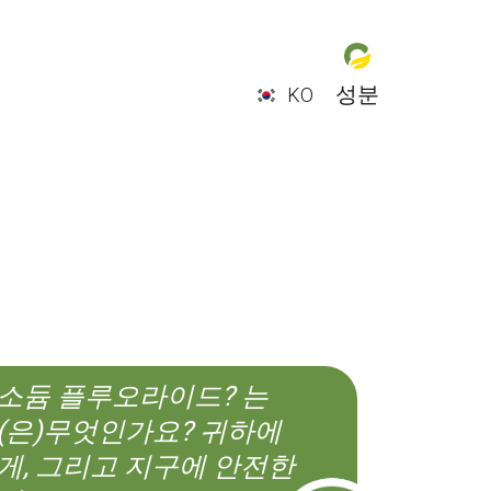
성분
KO
EN
ES
CS
KO
소듐 플루오라이드? 는
(은)무엇인가요? 귀하에
게, 그리고 지구에 안전한