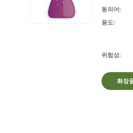
동의어:
용도:
위험성:
화장품