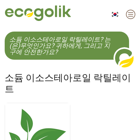
EN
ES
CS
KO
소듐 이소스테아로일 락틸레이트? 는
(은)무엇인가요? 귀하에게, 그리고 지
구에 안전한가요?
소듐 이소스테아로일 락틸레이
트