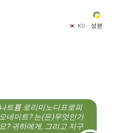
성분
KO
EN
ES
CS
KO
나트륨 로리미노디프로피
오네이트? 는(은)무엇인가
요? 귀하에게, 그리고 지구