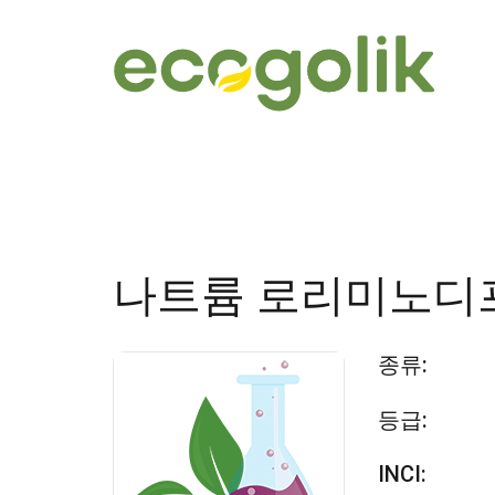
나트륨 로리미노디
종류:
등급:
INCI: