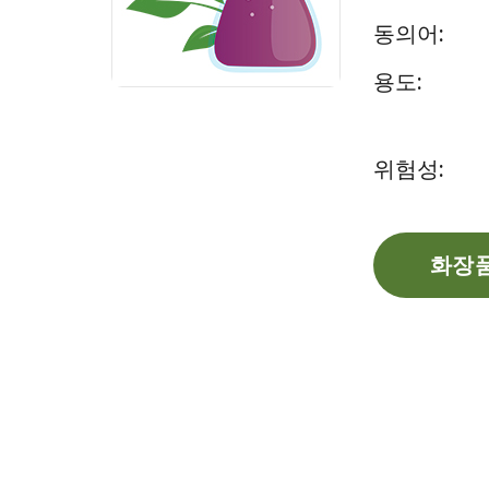
동의어:
용도:
위험성:
화장품