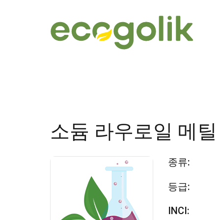
소듐 라우로일 메
종류:
등급:
INCI: