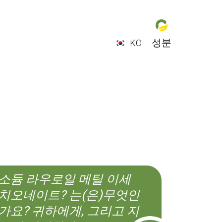
성분
KO
EN
ES
CS
KO
소듐 라우로일 메틸 이세
치오네이트? 는(은)무엇인
가요? 귀하에게, 그리고 지