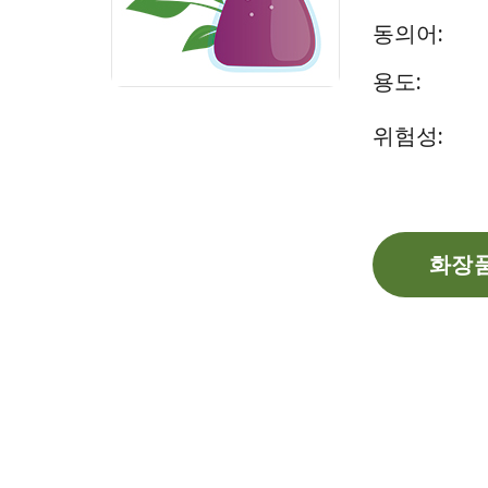
동의어:
용도:
위험성:
화장품