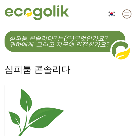
EN
ES
CS
KO
심피툼 콘솔리다? 는(은)무엇인가요?
귀하에게, 그리고 지구에 안전한가요?
심피툼 콘솔리다