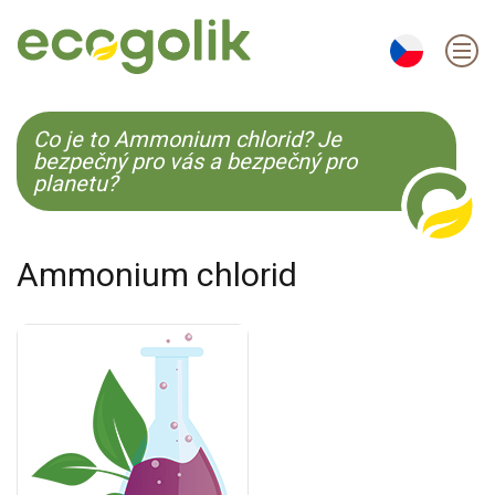
EN
ES
CS
KO
Co je to Ammonium chlorid? Je
bezpečný pro vás a bezpečný pro
planetu?
Ammonium chlorid