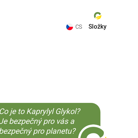
Složky
CS
EN
ES
CS
KO
Co je to Kaprylyl Glykol?
Je bezpečný pro vás a
bezpečný pro planetu?