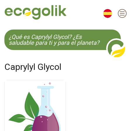
EN
ES
CS
KO
¿Qué es Caprylyl Glycol? ¿Es
saludable para ti y para el planeta?
Caprylyl Glycol