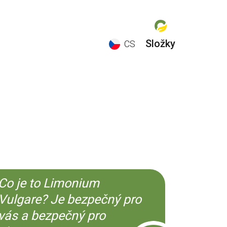
Složky
CS
EN
ES
CS
KO
Co je to Limonium
Vulgare? Je bezpečný pro
vás a bezpečný pro