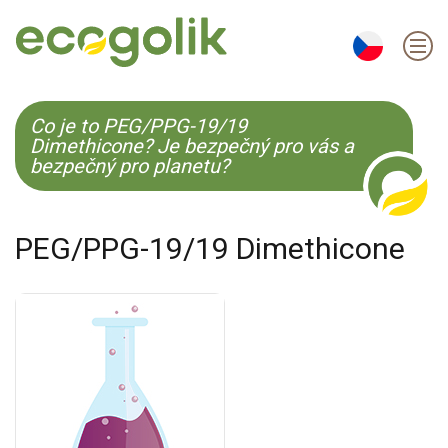
EN
ES
CS
KO
Co je to PEG/PPG-19/19
Dimethicone? Je bezpečný pro vás a
bezpečný pro planetu?
PEG/PPG-19/19 Dimethicone