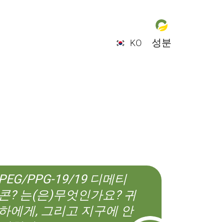
성분
KO
EN
ES
CS
KO
PEG/PPG-19/19 디메티
콘? 는(은)무엇인가요? 귀
하에게, 그리고 지구에 안