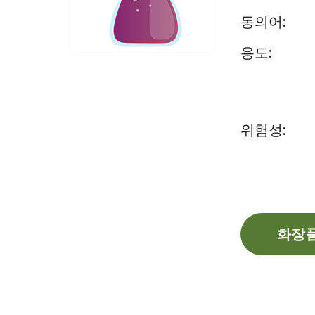
동의어:
용도:
위험성:
화장품