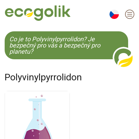
EN
ES
CS
KO
Co je to Polyvinylpyrrolidon? Je
bezpečný pro vás a bezpečný pro
planetu?
Polyvinylpyrrolidon