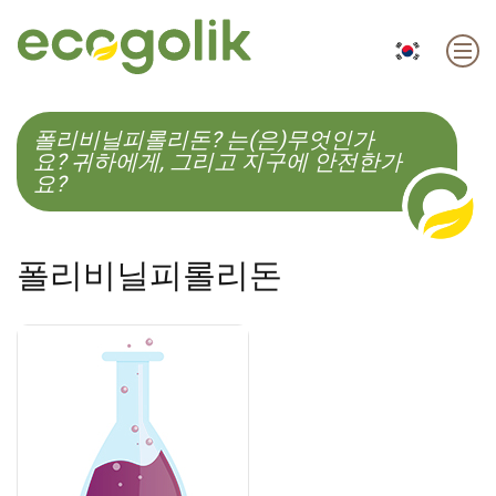
EN
ES
CS
KO
폴리비닐피롤리돈? 는(은)무엇인가
요? 귀하에게, 그리고 지구에 안전한가
요?
폴리비닐피롤리돈