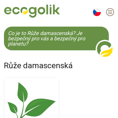
EN
ES
CS
KO
Co je to Růže damascenská? Je
bezpečný pro vás a bezpečný pro
planetu?
Růže damascenská