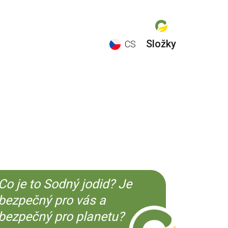
Složky
CS
EN
ES
CS
KO
Co je to Sodný jodid? Je
bezpečný pro vás a
bezpečný pro planetu?