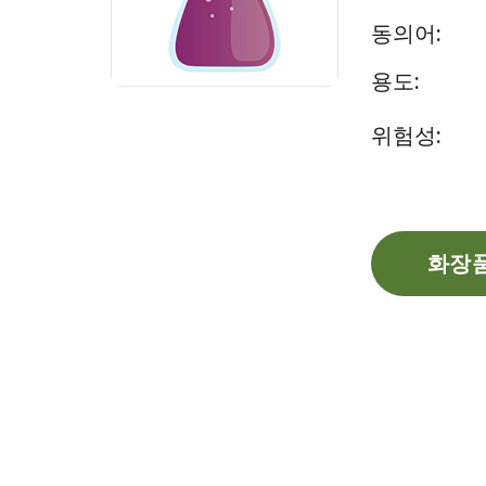
동의어:
용도:
위험성:
화장품