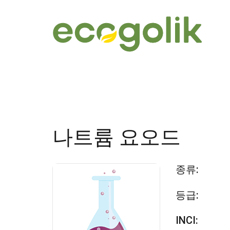
나트륨 요오드
종류:
등급:
INCI: