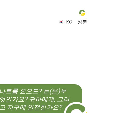
성분
KO
EN
ES
CS
KO
나트륨 요오드? 는(은)무
엇인가요? 귀하에게, 그리
고 지구에 안전한가요?