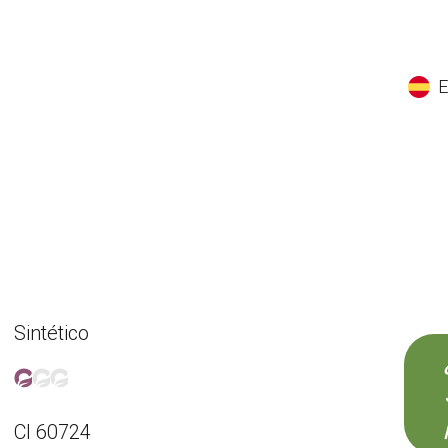
EN
ES
CS
K
Sintético
CI 60724