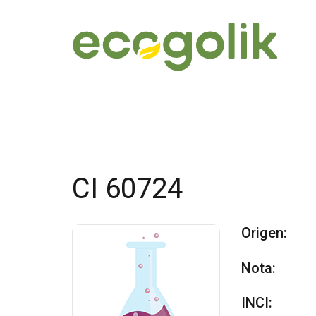
CI 60724
Origen:
Nota:
INCI: