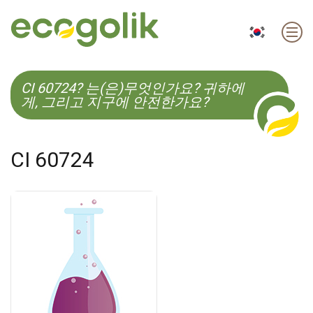
EN
ES
CS
KO
CI 60724? 는(은)무엇인가요? 귀하에
게, 그리고 지구에 안전한가요?
CI 60724