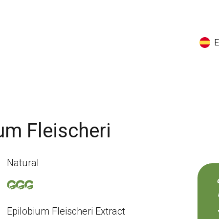
EN
ES
CS
K
um Fleischeri
Natural
Epilobium Fleischeri Extract