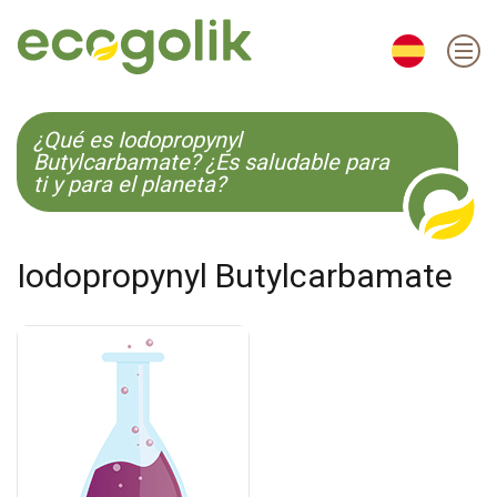
EN
ES
CS
KO
¿Qué es Iodopropynyl
Butylcarbamate? ¿Es saludable para
ti y para el planeta?
Iodopropynyl Butylcarbamate