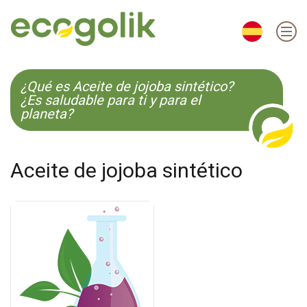
EN
ES
CS
KO
¿Qué es Aceite de jojoba sintético?
¿Es saludable para ti y para el
planeta?
Aceite de jojoba sintético