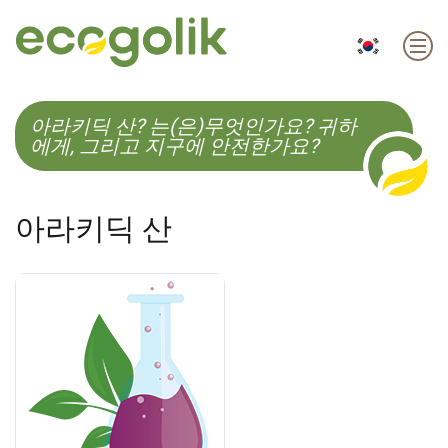
EN
ES
CS
KO
아라키딕 산? 는(은)무엇인가요? 귀하
에게, 그리고 지구에 안전한가요?
아라키딕 산