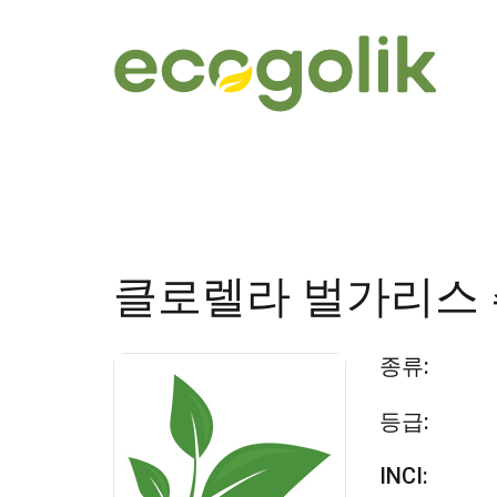
클로렐라 벌가리스
종류:
등급:
INCI: