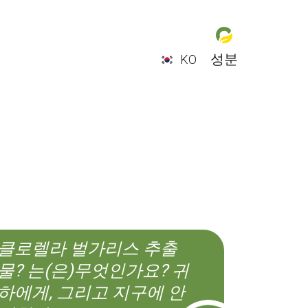
성분
KO
EN
ES
CS
KO
클로렐라 벌가리스 추출
물? 는(은)무엇인가요? 귀
하에게, 그리고 지구에 안