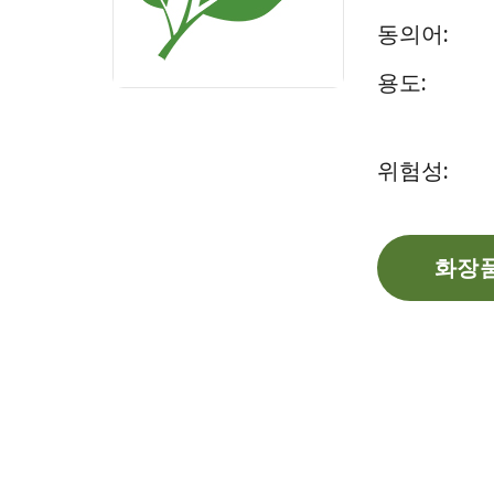
동의어:
용도:
위험성:
화장품