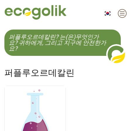
EN
ES
CS
KO
퍼플루오르데칼린? 는(은)무엇인가
요? 귀하에게, 그리고 지구에 안전한가
요?
퍼플루오르데칼린